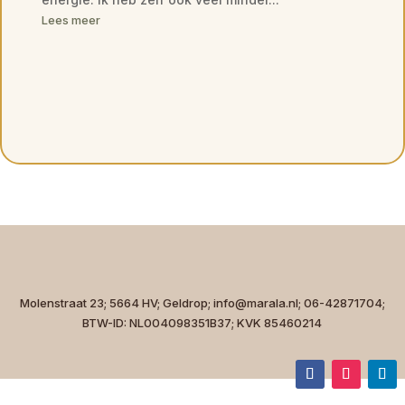
Lees meer
Molenstraat 23; 5664 HV; Geldrop; info@marala.nl; 06-42871704;
BTW-ID: NL004098351B37; KVK 85460214