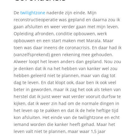
De
twilightzone
naderde zijn einde. Mijn
reconstructieoperatie was gepland en daarna zou ik
gaan afsluiten en weer verder gaan met mijn leven.
Opleiding afronden, conditie opbouwen, werk
opbouwen en een start maken met Marala. Maar
toen was daar ineens de coronacrisis. En daar had ik
(vanzelfsprekend) geen rekening mee gehouden.
Alweer loopt het leven anders dan gepland. Nou zou
je denken dat ik na het hebben van kanker wel zou
hebben geleerd niet te plannen, maar van dag tot
dag te leven. En dat klopt ook, daar ben ik ook veel
beter in geworden, maar ik zag het ook als teken van
herstel dat ik juist weer wat verder vooruit durfsw te
kijken, dat ik weer zin had om de normale dingen in
het leven op te pakken en dat ik de hele heftige tijd
kon afsluiten. Het einde van de twilightzone en echt
iemand worden die kanker heeft gehad. Maar het
leven valt niet te plannen, maar waar 1,5 jaar