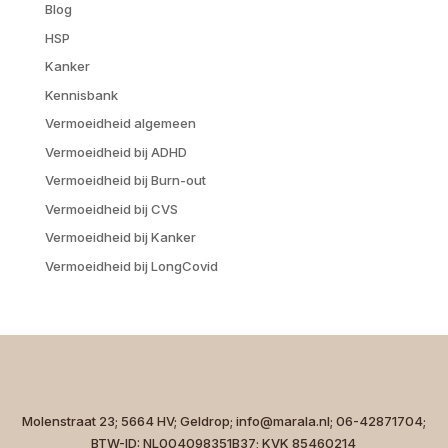
Blog
HSP
Kanker
Kennisbank
Vermoeidheid algemeen
Vermoeidheid bij ADHD
Vermoeidheid bij Burn-out
Vermoeidheid bij CVS
Vermoeidheid bij Kanker
Vermoeidheid bij LongCovid
Molenstraat 23; 5664 HV; Geldrop; info@marala.nl; 06-42871704;
BTW-ID: NL004098351B37; KVK 85460214