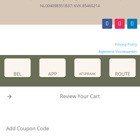
NL004098351B37; KVK 85460214
P
rivacy Policy
Algemene Voorwaarden
BEL
APP
ROUTE
AFSPRAAK
Review Your Cart
Add Coupon Code