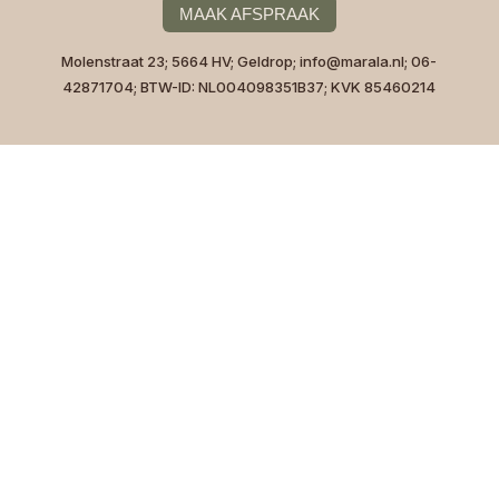
MAAK AFSPRAAK
Molenstraat 23; 5664 HV; Geldrop; info@marala.nl; 06-
42871704; BTW-ID: NL004098351B37; KVK 85460214